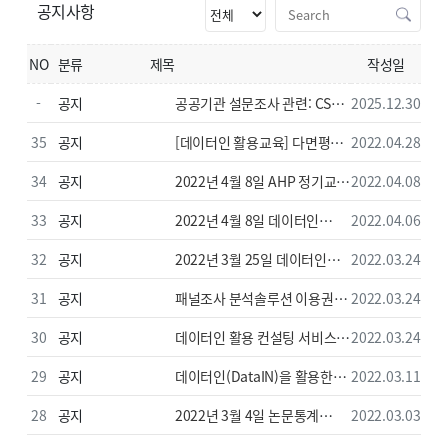
공지사항
NO
분류
제목
작성일
-
공지
공공기관 설문조사 관련: CSAP
2025.12.30
인증 설문 플랫폼 ‘와이즈온
35
공지
[데이터인 활용교육] 다면평가
2022.04.28
(WiseOn)’ 이용 안내
하루만에 완성하기
34
공지
2022년 4월 8일 AHP 정기교육
2022.04.08
강의자료 안내
33
공지
2022년 4월 8일 데이터인
2022.04.06
이용자교육 강의자료&데이터
32
공지
2022년 3월 25일 데이터인
2022.03.24
안내
이용자교육 강의자료&데이터
31
공지
패널조사 분석솔루션 이용권
2022.03.24
안내
30
공지
데이터인 활용 컨설팅 서비스
2022.03.24
런칭
29
공지
데이터인(DataIN)을 활용한
2022.03.11
통계분석 메뉴얼 다운로드 안내
28
공지
2022년 3월 4일 논문통계
2022.03.03