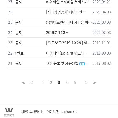
무료교육 강의자료&데이터
27
공지
데이터인 프리미엄 서비스가
2020.04.21
안내
오픈하였습니다!!!
26
[서버작업공지]데이터인
2020.04.03
일시정지 공지
25
공지
㈜와이즈인컴퍼니 사무실 이전
2020.03.03
안내
24
공지
2019 제14회
2020.02.03
디지털이노베이션 대상 수상
23
공지
[ 언론보도 2019-10-29 ] AI
2019.11.01
데이터분석 솔루션 ‘데이터인’,
22
이벤트
데이터인(DaiaIN) 워크북
2019.09.03
기업∙대학 호평
무료이벤트
21
공지
쿠폰 등록 및 사용방법
2017.08.02
≪
＜
1
2
3
4
5
＞
≫
개인정보처리방침
이용약관
Contact Us