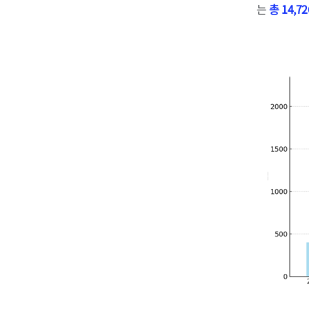
는
총 14,7