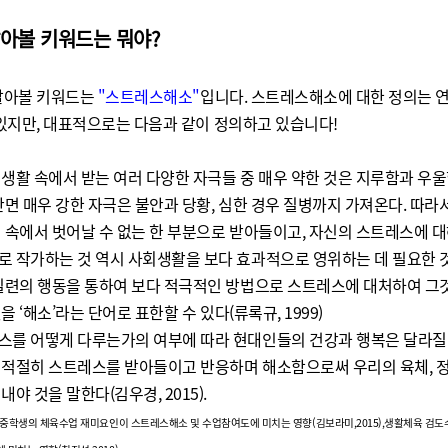
아볼 키워드는 뭐야?
알아볼 키워드는
"
스트레스해소
"
입니다
.
스트레스해소
에 대한 정의는 
 있지만
,
대표적으로는 다음과 같이 정의하고 있습니다
!
 생활 속에서 받는 여러 다양한 자극들 중 매우 약한 것은 지루함과 우
반면 매우 강한 자극은 불안과 당황
,
심한 경우 질병까지 가져온다
.
따라
생 속에서 벗어날 수 없는 한 부분으로 받아들이고
,
자신의 스트레스에 대
로 작가하는 것 역시 사회생활을 보다 효과적으로 영위하는 데 필요한 
일련의 행동을 통하여 보다 적극적인 방법으로 스트레스에 대처하여 그
것을
‘
해소
’
라는 단어로 표한할 수 있다
(
류록규
, 1999)
스를 어떻게 다루는가의 여부에 따라 현대인들의 건강과 행복은 달라질
 적절히 스트레스를 받아들이고 반응하며 해소함으로써 우리의 육체
,
켜내야 것을 말한다
(
김우경
, 2015).
중학생의 체육수업 재미요인이 스트레스해소 및 수업참여도에 미치는 영향
(
김보라미
,2015),
생활체육 검도