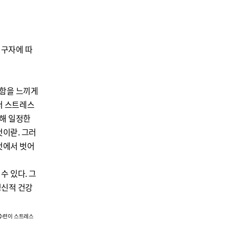
연구자에 따
울함을 느끼게
서 스트레스
해 일정한
것이랃
.
그러
것에서 벗어
 수 있다
.
그
정신적 건강
수련이 스트레스