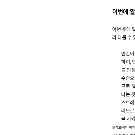
이번에 알
이번 주에 
라 다를 수
인간이
하며
,
를 인
수준으
므로
’
나는 
스트레
러므로
을 지
※
참고문헌
:
여자