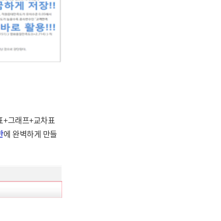
도표+그래프+교차표
만
에 완벽하게 만들