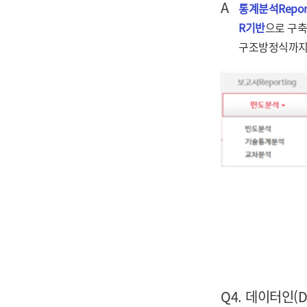
A
통계분석Repor
R기반
으로 구
구조방정식까
Q4. 데이터인(